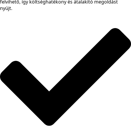
felvihető, így költséghatékony és átalakító megoldást
nyújt.