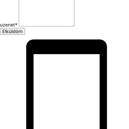
uzenet
*
Elküldöm