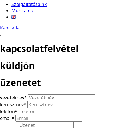
Szolgáltatásaink
Munkáink
Kapcsolat
.
kapcsolatfelvétel
küldjön
üzenetet
vezeteknev
*
keresztnev
*
lelefon
*
email
*